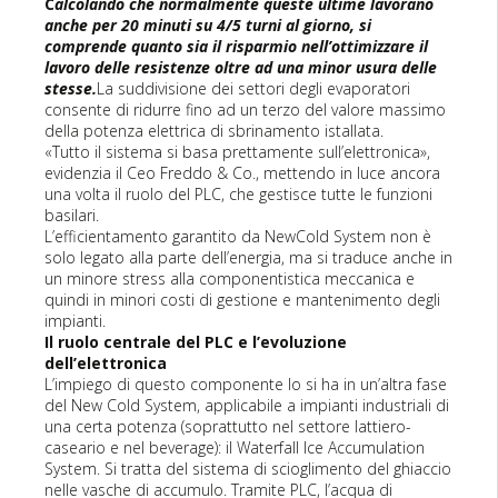
C
alcolando che normalmente queste ultime lavorano
anche per 20 minuti su 4/5 turni al giorno, si
comprende quanto sia il risparmio nell’ottimizzare il
lavoro delle resistenze oltre ad una minor usura delle
stesse.
La suddivisione dei settori degli evaporatori
consente di ridurre fino ad un terzo del valore massimo
della potenza elettrica di sbrinamento istallata.
«Tutto il sistema si basa prettamente sull’elettronica»,
evidenzia il Ceo Freddo & Co., mettendo in luce ancora
una volta il ruolo del PLC, che gestisce tutte le funzioni
basilari.
L’efficientamento garantito da NewCold System non è
solo legato alla parte dell’energia, ma si traduce anche in
un minore stress alla componentistica meccanica e
quindi in minori costi di gestione e mantenimento degli
impianti.
Il ruolo centrale del PLC e l’evoluzione
dell’elettronica
L’impiego di questo componente lo si ha in un’altra fase
del New Cold System, applicabile a impianti industriali di
una certa potenza (soprattutto nel settore lattiero-
caseario e nel beverage): il Waterfall Ice Accumulation
System. Si tratta del sistema di scioglimento del ghiaccio
nelle vasche di accumulo. Tramite PLC, l’acqua di