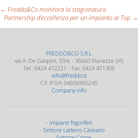
Post
←
Freddo&Co monitora la stagionatura
Partnership d’eccellenza per un impianto al Top
→
navigation
FREDDO&CO S.R.L.
via A. De Gasperi, 33/e - 36060 Pianezze (VI)
Tel.: 0424 472221 - Fax: 0424 471306
info@freddo.it
C.F. P.IVA 04606960245
Company info
Impianti frigoriferi
Settore Lattiero Caseario
Settore Carne