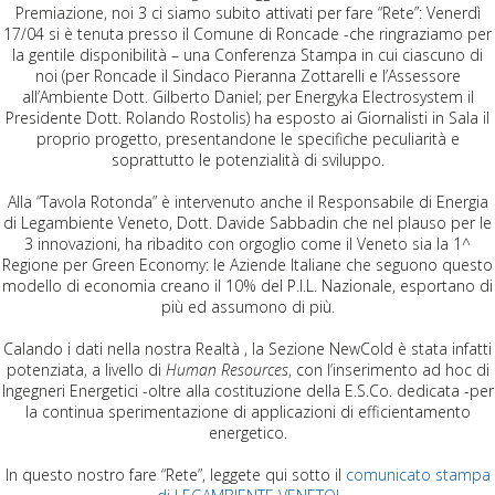
Premiazione, noi 3 ci siamo subito attivati per fare “Rete”: Venerdì
17/04 si è tenuta presso il Comune di Roncade -che ringraziamo per
la gentile disponibilità – una Conferenza Stampa in cui ciascuno di
noi (per Roncade il Sindaco Pieranna Zottarelli e l’Assessore
all’Ambiente Dott. Gilberto Daniel; per Energyka Electrosystem il
Presidente Dott. Rolando Rostolis) ha esposto ai Giornalisti in Sala il
proprio progetto, presentandone le specifiche peculiarità e
soprattutto le potenzialità di sviluppo.
Alla “Tavola Rotonda” è intervenuto anche il Responsabile di Energia
di Legambiente Veneto, Dott. Davide Sabbadin che nel plauso per le
3 innovazioni, ha ribadito con orgoglio come il Veneto sia la 1^
Regione per Green Economy: le Aziende Italiane che seguono questo
modello di economia creano il 10% del P.I.L. Nazionale, esportano di
più ed assumono di più.
Calando i dati nella nostra Realtà , la Sezione NewCold è stata infatti
potenziata, a livello di
Human Resources
, con l’inserimento ad hoc di
Ingegneri Energetici -oltre alla costituzione della E.S.Co. dedicata -per
la continua sperimentazione di applicazioni di efficientamento
energetico.
In questo nostro fare “Rete”, leggete qui sotto il
comunicato stampa