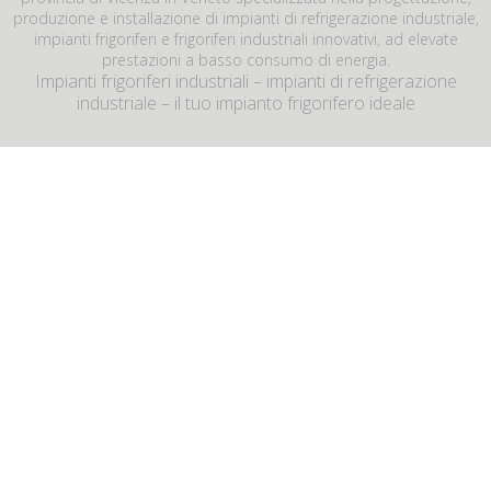
produzione e installazione di impianti di refrigerazione industriale,
impianti frigoriferi e frigoriferi industriali innovativi, ad elevate
prestazioni a basso consumo di energia.
Impianti frigoriferi industriali – impianti di refrigerazione
industriale – il tuo impianto frigorifero ideale