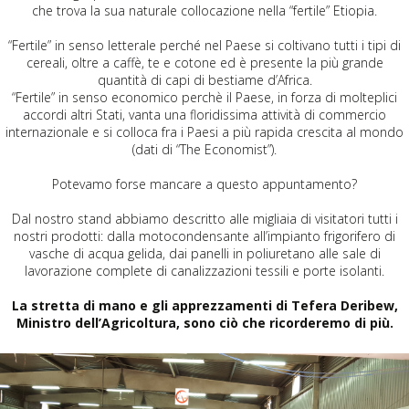
che trova la sua naturale collocazione nella “fertile” Etiopia.
“Fertile” in senso letterale perché nel Paese si coltivano tutti i tipi di
cereali, oltre a caffè, te e cotone ed è presente la più grande
quantità di capi di bestiame d’Africa.
“Fertile” in senso economico perchè il Paese, in forza di molteplici
accordi altri Stati, vanta una floridissima attività di commercio
internazionale e si colloca fra i Paesi a più rapida crescita al mondo
(dati di “The Economist”).
Potevamo forse mancare a questo appuntamento?
Dal nostro stand abbiamo descritto alle migliaia di visitatori tutti i
nostri prodotti: dalla motocondensante all’impianto frigorifero di
vasche di acqua gelida, dai panelli in poliuretano alle sale di
lavorazione complete di canalizzazioni tessili e porte isolanti.
La stretta di mano e gli apprezzamenti di Tefera Deribew,
Ministro dell’Agricoltura, sono ciò che ricorderemo di più.