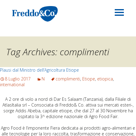
Tag Archives: complimenti
Plausi dal Ministro dell’Agricoltura Etiope
8 Luglio 2017
N
complimenti
,
Etiope
,
etiopica
,
international
A 2 ore di volo a nord di Dar Es Salaam (Tanzania), dalla Filiale di
AtlasItalia srl – Consociata di Freddo& Co. attiva sui mercati esteri-,
sorge Addis Abeba, capitale etiope, che dal 27 al 30 Novembre ha
ospitato la 3^ edizione nazionale di Agro Food Fair.
Agro Food è l’imponente Fiera dedicata ai prodotti agro-alimentari e
alle tecnologie per la loro raccolta, trasformazione e conservazione,