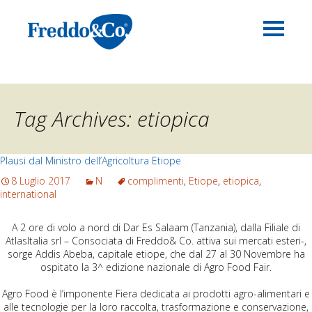
Tag Archives: etiopica
Plausi dal Ministro dell’Agricoltura Etiope
8 Luglio 2017
N
complimenti
,
Etiope
,
etiopica
,
international
A 2 ore di volo a nord di Dar Es Salaam (Tanzania), dalla Filiale di
AtlasItalia srl – Consociata di Freddo& Co. attiva sui mercati esteri-,
sorge Addis Abeba, capitale etiope, che dal 27 al 30 Novembre ha
ospitato la 3^ edizione nazionale di Agro Food Fair.
Agro Food è l’imponente Fiera dedicata ai prodotti agro-alimentari e
alle tecnologie per la loro raccolta, trasformazione e conservazione,