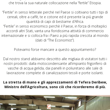
che trova la sua naturale collocazione nella “fertile” Etiopia.
“Fertile” in senso letterale perché nel Paese si coltivano tutti i tipi di
cereali, oltre a caffè, te e cotone ed è presente la più grande
quantità di capi di bestiame d’Africa.
“Fertile” in senso economico perchè il Paese, in forza di molteplici
accordi altri Stati, vanta una floridissima attività di commercio
internazionale e si colloca fra i Paesi a più rapida crescita al mondo
(dati di “The Economist”).
Potevamo forse mancare a questo appuntamento?
Dal nostro stand abbiamo descritto alle migliaia di visitatori tutti i
nostri prodotti: dalla motocondensante all’impianto frigorifero di
vasche di acqua gelida, dai panelli in poliuretano alle sale di
lavorazione complete di canalizzazioni tessili e porte isolanti.
La stretta di mano e gli apprezzamenti di Tefera Deribew,
Ministro dell’Agricoltura, sono ciò che ricorderemo di più.